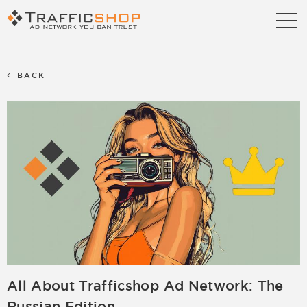
Publishers
Advertisers
BACK
Blog
FAQ
Contact us
Referral Program
Terms & Conditions
Privacy policy
Partners
Career
Support
Billing Support
All About Trafficshop Ad Network: The
S2S Tracking
Russian Edition