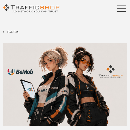
Publishers
Advertisers
BACK
Blog
FAQ
Contact us
Referral Program
Terms & Conditions
Privacy policy
Partners
Career
Support
Billing Support
S2S Tracking